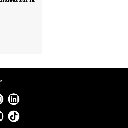
us
ebook
nstagram
Linkedin
tter
outube
Tiktok