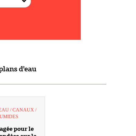
plans d'eau
EAU / CANAUX /
HUMIDES
agée pour le
fondées sur la