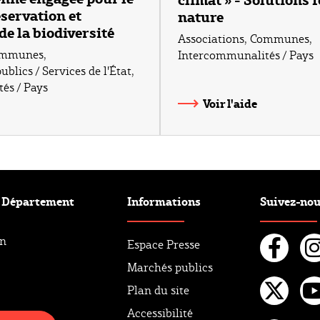
éservation et
nature
de la biodiversité
Associations
,
Communes
,
mmunes
,
Intercommunalités / Pays
blics / Services de l'État
,
és / Pays
Voir l'aide
e Département
Informations
Suivez-no
an
Espace Presse
Marchés publics
Fac
I
Plan du site
Twi
Y
Accessibilité