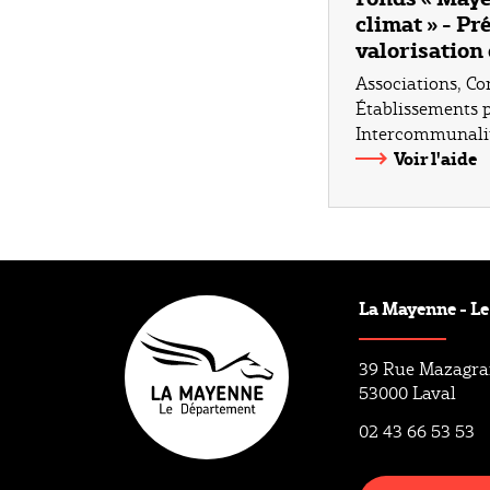
climat » - Pr
valorisation 
Associations
,
Co
Établissements pu
Intercommunalit
Voir l'aide
La Mayenne - L
39 Rue Mazagr
53000 Laval
02 43 66 53 53