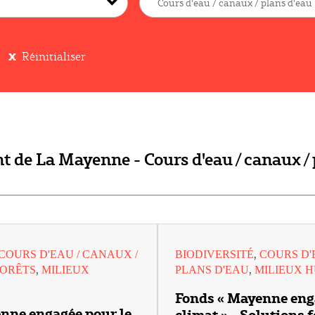
Réinitialiser
 de La Mayenne - Cours d'eau / canaux / 
,
COURS D'EAU / CANAUX /
BIODIVERSITÉ
COURS D'
,
,
FORÊTS
MILIEUX
PLANS D'EAU
MILIEUX 
Fonds « Mayenne eng
nne engagée pour le
climat » - Solutions 