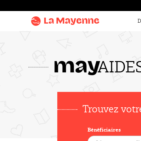
Aller au
contenu
La Mayenne
D
Aller
au
menu
Aller à la
AIDE
may
recherche
Accentuer
le
contraste
Trouvez votr
Bénéficiaires