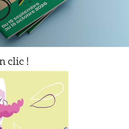
 clic !