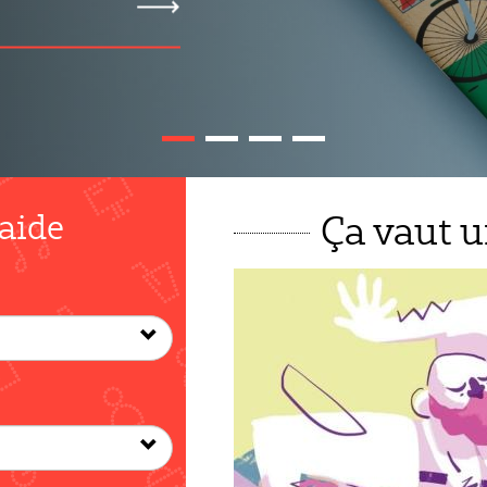
 aide
Ça vaut un