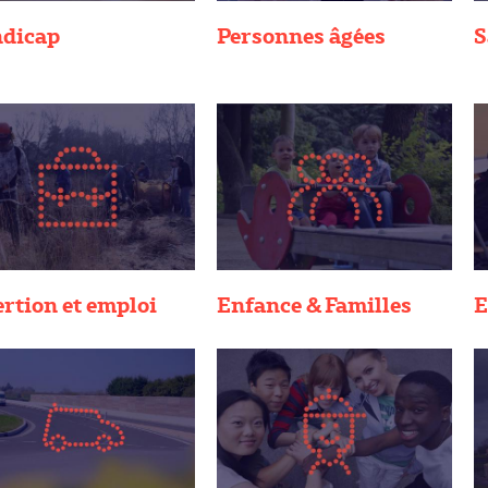
dicap
Personnes âgées
S
ertion et emploi
Enfance & Familles
E