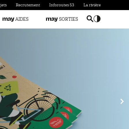
jets
Recrutement
Inforoutes 53
La rivière
AIDES
SORTIES
may
may
Basculer la reche
Accentuer le c
Sui