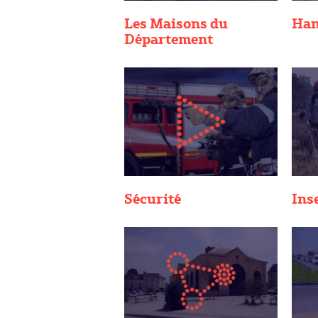
Les Maisons du
Han
Département
Sécurité
Ins