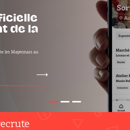
les
s de la
ns le département près
s de la Mayenne
ecrute