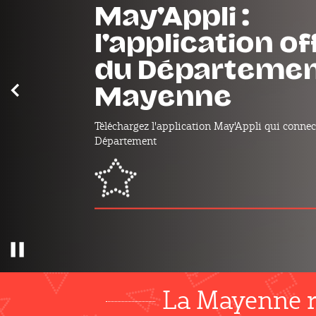
mayMOBILITÉ : 
projets routier
Mayenne
Précédent
Découvrez tous les projets qui se déroulent da
de chez vous.
mayMOBILITÉ : les projets routier
Pause
La Mayenne r