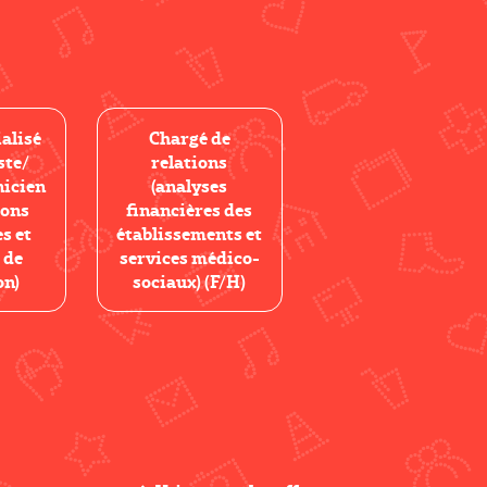
alisé
Chargé de
ste/
relations
nicien
(analyses
ions
financières des
s et
établissements et
 de
services médico-
on)
sociaux) (F/H)