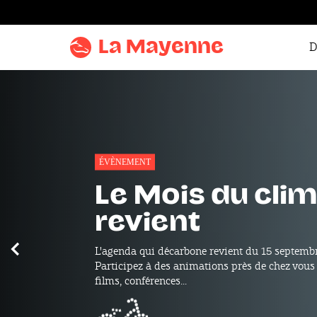
Aller au
contenu
La Mayenne
D
Aller
au
menu
Aller à la
recherche
Accentuer
A LA UNE
le
mayMAG n°31
contraste
Parcourez le dernier numéro du mayMAG : pho
Précédent
Glorieuses, la Mayenne en destination touristi
internationale de cyclotourisme...
mayMAG n°31