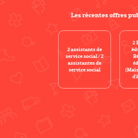
Les récentes offres pu
2 
2 assistants de
éd
service social / 2
R
assistantes de
é
service social
(Mais
d'