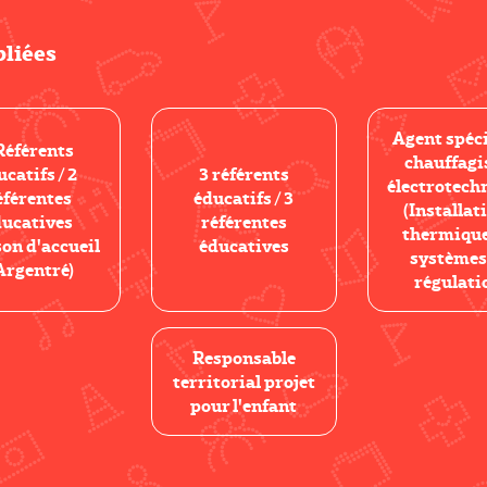
bliées
Agent spéci
Référents
chauffagi
ucatifs / 2
3 référents
électrotech
éférentes
éducatifs / 3
(Installat
ducatives
référentes
thermique
on d'accueil
éducatives
systèmes
Argentré)
régulati
Responsable
territorial projet
pour l'enfant