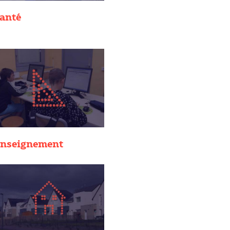
anté
nseignement