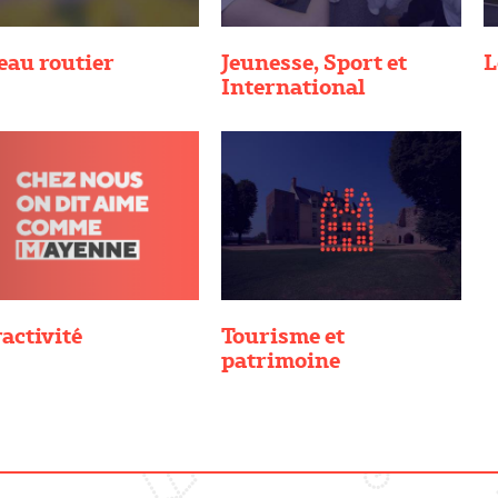
eau routier
Jeunesse, Sport et
L
International
activité
Tourisme et
patrimoine