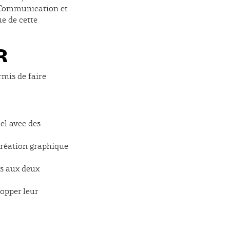
a Communication et
ue de cette
R
rmis de faire
el avec des
création graphique
es aux deux
opper leur