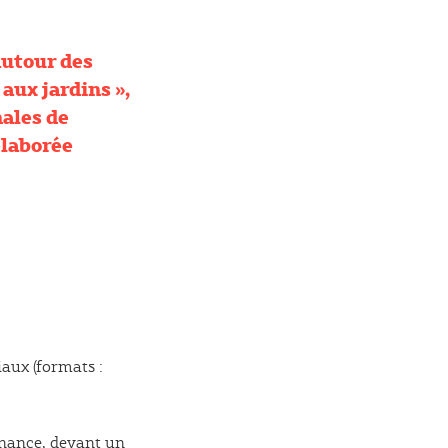
autour des
ux jardins »,
nales de
élaborée
aux (formats :
enance, devant un