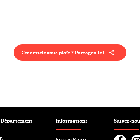
Cet article vous plaît ? Partagez-le !
e Département
Informations
Suivez-no
an
Espace Presse