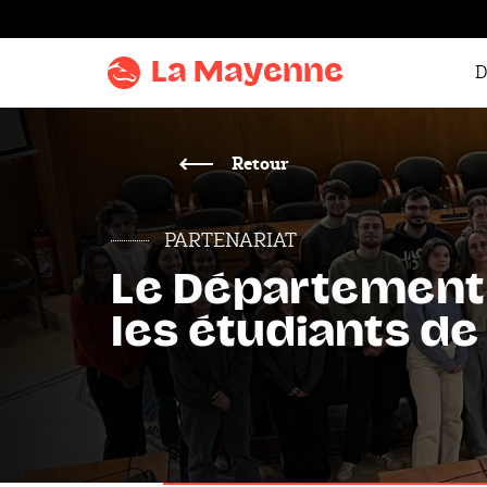
Aller au
contenu
La Mayenne
D
Aller
au
menu
Retour
Aller à la
recherche
PARTENARIAT
Accentuer
Le Département 
le
contraste
les étudiants de