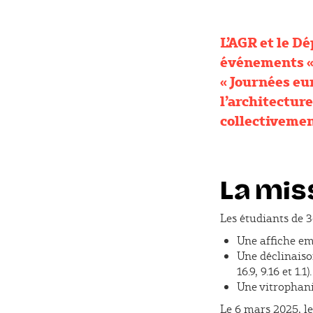
L’AGR et le D
événements « 
« Journées eu
l’architectur
collectivemen
La mis
Les étudiants de 
Une affiche em
Une déclinaiso
16.9, 9.16 et 1.1).
Une vitrophanie
Le 6 mars 2025, le