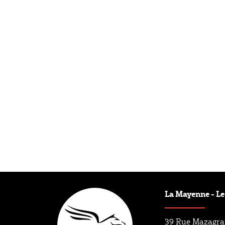
Type éditorial
Article
La Mayenne - L
39 Rue Mazagr