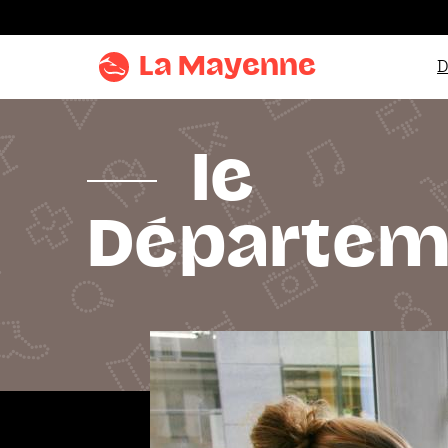
Aller au
contenu
La Mayenne
D
Aller
au
menu
le
Aller à la
recherche
Départem
Accentuer
le
contraste