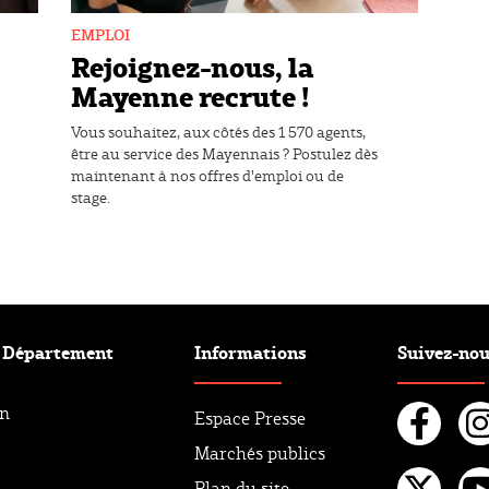
EMPLOI
Rejoignez-nous, la
Mayenne recrute !
Vous souhaitez, aux côtés des 1 570 agents,
être au service des Mayennais ? Postulez dès
maintenant à nos offres d'emploi ou de
stage.
e Département
Informations
Suivez-no
an
Espace Presse
Marchés publics
Fac
I
Plan du site