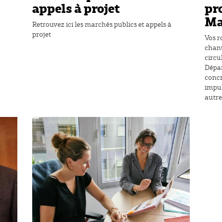
appels à projet
pro
Ma
Retrouvez ici les marchés publics et appels à
projet
Vos r
chant
circu
Dépa
concr
impul
autre