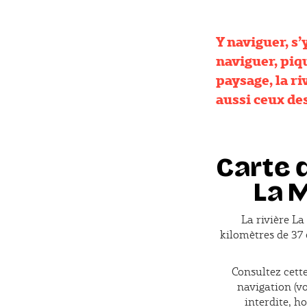
Y naviguer, s’y
naviguer, piq
paysage, la r
aussi ceux de
Carte d
La 
La rivière L
kilomètres de 37
Consultez cette
navigation (vo
interdite, ho