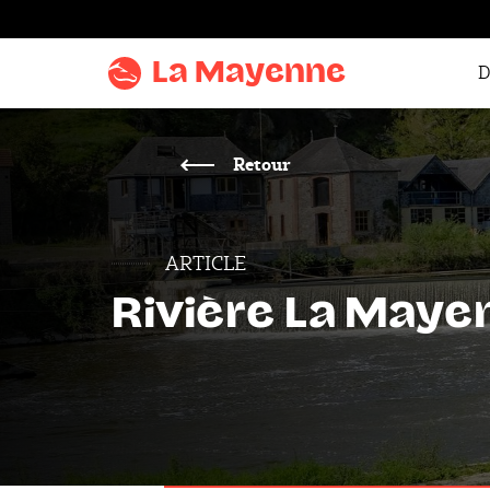
Aller au
contenu
La Mayenne
D
Aller
au
menu
Retour
Aller à la
recherche
ARTICLE
Accentuer
le
Rivière La Maye
contraste