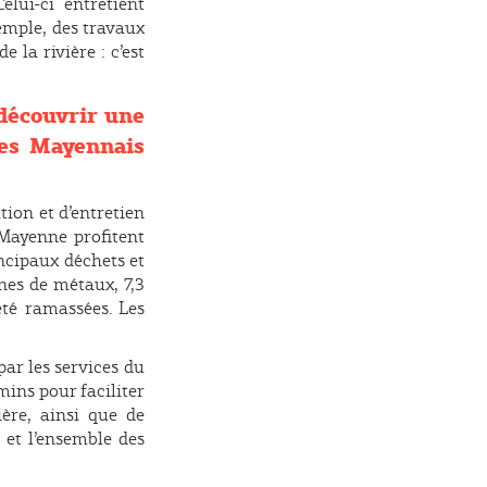
lui-ci entretient
emple, des travaux
e la rivière : c’est
 découvrir une
les Mayennais
ion et d’entretien
Mayenne profitent
incipaux déchets et
nnes de métaux, 7,3
été ramassées. Les
par les services du
mins pour faciliter
ère, ainsi que de
 et l’ensemble des