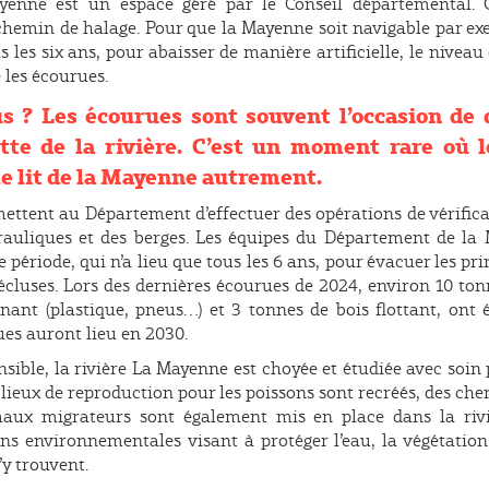
yenne est un espace géré par le Conseil départemental. Ce
chemin de halage. Pour que la Mayenne soit navigable par ex
 les six ans, pour abaisser de manière artificielle, le niveau d
e les écourues.
s ? Les écourues sont souvent l’occasion de
ette de la rivière. C’est un moment rare où 
le lit de la Mayenne autrement.
ettent au Département d’effectuer des opérations de vérificat
rauliques et des berges. Les équipes du Département de la 
 période, qui n’a lieu que tous les 6 ans, pour évacuer les pr
’écluses. Lors des dernières écourues de 2024, environ 10 to
nant (plastique, pneus…) et 3 tonnes de bois flottant, ont 
es auront lieu en 2030.
sible, la rivière La Mayenne est choyée et étudiée avec soin 
ieux de reproduction pour les poissons sont recréés, des che
maux migrateurs sont également mis en place dans la rivi
s environnementales visant à protéger l’eau, la végétation
’y trouvent.