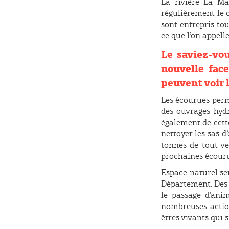
La rivière La Ma
régulièrement le 
sont entrepris tous
ce que l’on appell
Le saviez-vou
nouvelle fac
peuvent voir 
Les écourues perm
des ouvrages hyd
également de cette
nettoyer les sas d
tonnes de tout ve
prochaines écouru
Espace naturel sen
Département. Des l
le passage d’ani
nombreuses action
êtres vivants qui s