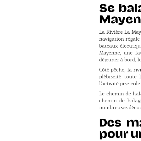
Se bal
Mayen
La Rivière La May
navigation régale
bateaux électriqu
Mayenne, une fau
déjeuner à bord, 
Côté pêche, la ri
plébiscité toute
l’activité piscicole.
Le chemin de halag
chemin de halag
nombreuses découv
Des ma
pour un