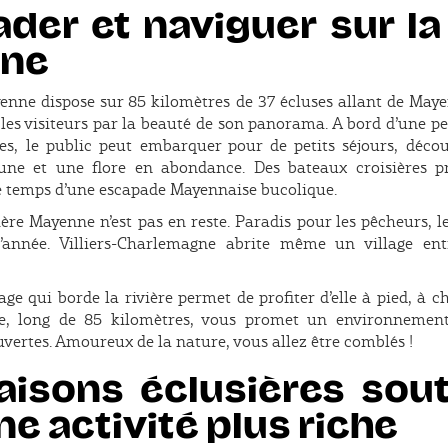
ader et naviguer sur la 
ne
enne dispose sur 85 kilomètres de 37 écluses allant de Maye
 les visiteurs par la beauté de son panorama. A bord d’une pe
es, le public peut embarquer pour de petits séjours, décou
ne et une flore en abondance. Des bateaux croisières p
le temps d’une escapade Mayennaise bucolique.
vière Mayenne n’est pas en reste. Paradis pour les pêcheurs, 
 l’année. Villiers-Charlemagne abrite même un village en
e qui borde la rivière permet de profiter d’elle à pied, à c
e, long de 85 kilomètres, vous promet un environnement
ertes. Amoureux de la nature, vous allez être comblés !
isons éclusières sou
e activité plus riche