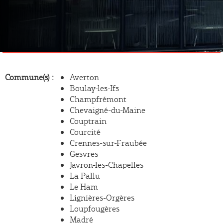
Commune(s)
Averton
Boulay-les-Ifs
Champfrémont
Chevaigné-du-Maine
Couptrain
Courcité
Crennes-sur-Fraubée
Gesvres
Javron-les-Chapelles
La Pallu
Le Ham
Lignières-Orgères
Loupfougères
Madré