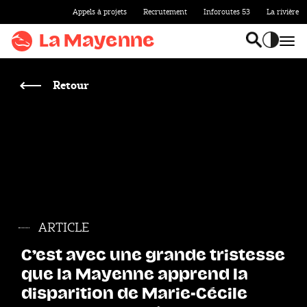
Appels à projets
Recrutement
Inforoutes 53
La rivière
Aller au
contenu
La Mayenne
Bas
Basculer l
Accentu
Aller
au
Retour
menu
Aller à la
recherche
Accentuer
le
contraste
ARTICLE
C’est avec une grande tristesse
que la Mayenne apprend la
disparition de Marie-Cécile