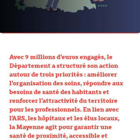
Avec 9 millions d’euros engagés, le
Département a structuré son action
autour de trois priorités : améliorer
l’organisation des soins, répondre aux
besoins de santé des habitants et
renforcer l’attractivité du territoire
pour les professionnels. En lien avec
l’ARS, les hôpitaux et les élus locaux,
la Mayenne agit pour garantir une
santé de proximité, accessible et