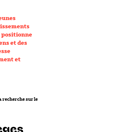
jeunes
blissements
e positionne
ens et des
esse
ment et
 recherche sur le
lèges