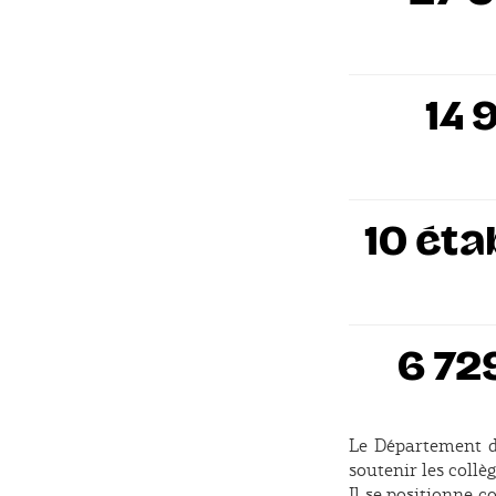
14 
10 ét
6 72
Le Département d
soutenir les collè
Il se positionne c