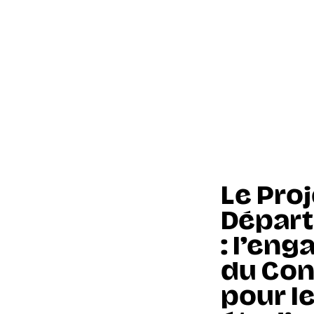
Le Proj
Dépar
: l’en
du Con
pour le