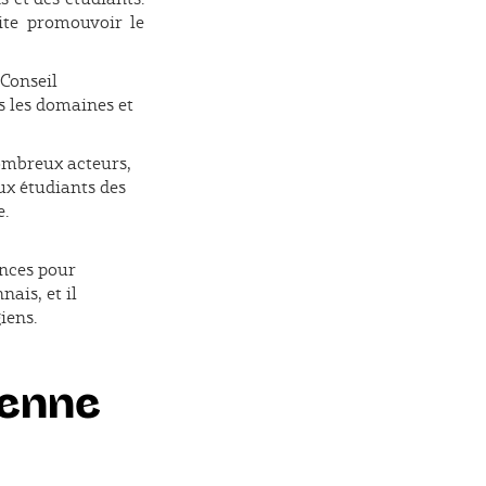
ite promouvoir le
 Conseil
s les domaines et
nombreux acteurs,
ux étudiants des
e.
ences pour
ais, et il
iens.
yenne