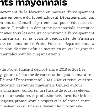
nts mayennais
partement de la Mayenne en matière d'enseignement
 mise en œuvre du Projet Educatif Départemental, qui
itions du Conseil départemental pour l’éducation de
naise. Il traduit la démarche partenariale entreprise
t avec tous les acteurs concourant à l'enseignement
e mayennais, et sa volonté renouvelée de s'inscrire
s ce domaine. Le Projet Educatif Départemental a
 de plan d’actions afin de mettre en œuvre les grandes
mentales pour les cinq ans à venir.
 du Projet éducatif déployé entre 2018 et 2021, le
gagé une démarche de concertation pour construire
 Educatif Départemental 2023-2028 et renouveler ses
éducation des jeunes mayennais. Celui-ci autour
e cinq axes : conforter la réussite de tous les élèves,
rcours scolaires et professionnels, favoriser le bien-
ollégiens, promouvoir le respect et la tolérance entre
ompagner les collégiens à devenir les citoyens de