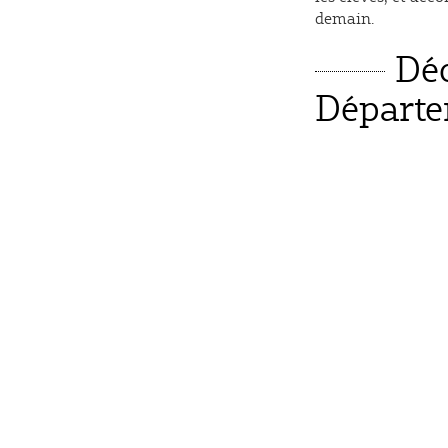
demain.
Déc
Départe