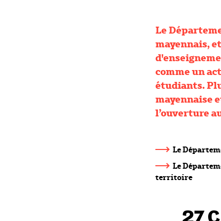
Le Départemen
mayennais, et
d'enseignemen
comme un acteu
étudiants. Pl
mayennaise e
l’ouverture a
Le Départeme
Le Départeme
territoire
27 C