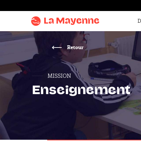
Aller au
contenu
La Mayenne
D
Aller
au
menu
Retour
Aller à la
recherche
MISSION
Accentuer
le
Enseignement
contraste