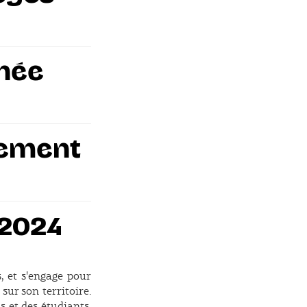
nnée
nement
 2024
 et s'engage pour
sur son territoire.
s et des étudiants.