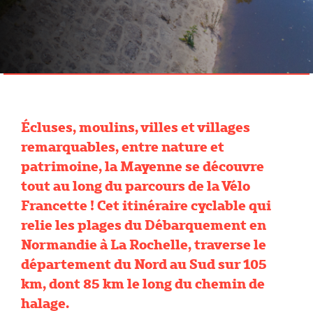
Écluses, moulins, villes et villages
remarquables, entre nature et
patrimoine, la Mayenne se découvre
tout au long du parcours de la Vélo
Francette ! Cet itinéraire cyclable qui
relie les plages du Débarquement en
Normandie à La Rochelle, traverse le
département du Nord au Sud sur 105
km, dont 85 km le long du chemin de
halage.