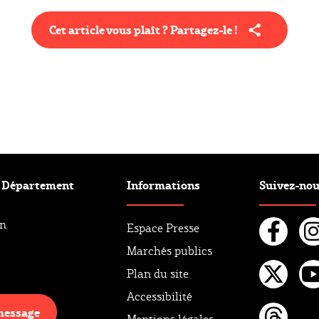
Cet article vous plaît ? Partagez-le !
e Département
Informations
Suivez-no
an
Espace Presse
Marchés publics
Fac
I
Plan du site
Twi
Y
Accessibilité
message