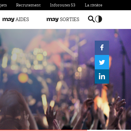
jets
Recrutement
Inforoutes 53
La rivière
AIDES
SORTIES
may
may
Basculer la reche
Accentuer le c