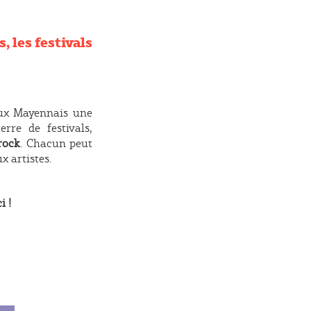
, les festivals
 aux Mayennais une
rre de festivals,
rock
. Chacun peut
x artistes.
i !