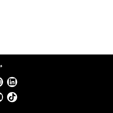
us
ebook
nstagram
Linkedin
tter
outube
Tiktok