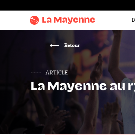
Aller au
contenu
La Mayenne
D
Aller
au
menu
Retour
Aller à la
recherche
ARTICLE
Accentuer
le
La Mayenne au r
contraste