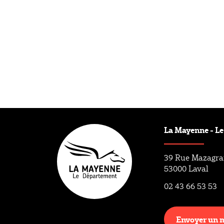
Type éditorial
Article
La Mayenne - L
39 Rue Mazagr
53000 Laval
02 43 66 53 53
Envoyer un 