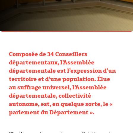
Composée de 34 Conseillers
départementaux, l’Assemblée
départementale est l’expression d’un
territoire et d’une population. Élue
au suffrage universel, l’Assemblée
départementale, collectivité
autonome, est, en quelque sorte, le «
parlement du Département ».