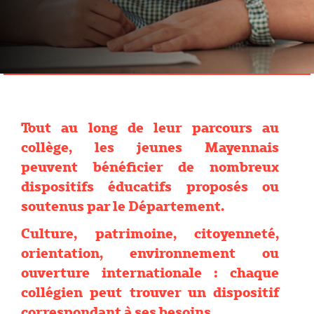
Tout au long de leur parcours au
collège, les jeunes Mayennais
peuvent bénéficier de nombreux
dispositifs éducatifs proposés ou
soutenus par le Département.
Culture, patrimoine, citoyenneté,
orientation, environnement ou
ouverture internationale : chaque
collégien peut trouver un dispositif
correspondant à ses besoins.