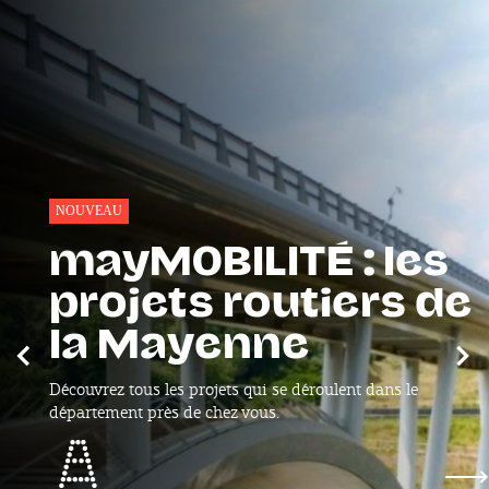
NOUVEAU
mayMOBILITÉ : les
projets routiers de
la Mayenne
Précédent
Sui
Découvrez tous les projets qui se déroulent dans le
département près de chez vous.
mayMOBILITÉ : les projets routiers de la May